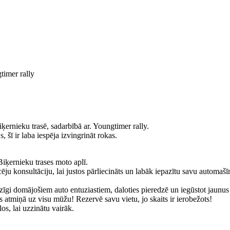
timer rally
rnieku trasē, sadarbībā ar. Youngtimer rally.
, šī ir laba iespēja izvingrināt rokas.
Biķernieku trases moto aplī.
u konsultāciju, lai justos pārliecināts un labāk iepazītu savu automašī
īdzīgi domājošiem auto entuziastiem, daloties pieredzē un iegūstot jaunus
 atmiņā uz visu mūžu! Rezervē savu vietu, jo skaits ir ierobežots!
os, lai uzzinātu vairāk.