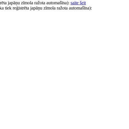
trēta japāņu zīmola ražota automašīna):
saite šeit
a tiek reģistrēta japāņu zīmola ražota automašīna):