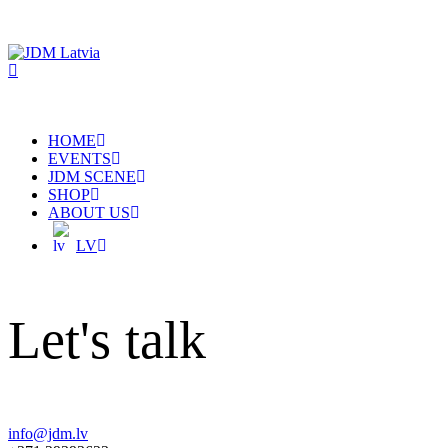
HOME
EVENTS
JDM SCENE
SHOP
ABOUT US
LV
Let's talk
info@jdm.lv