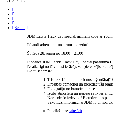
+371 29393623
Search
JDM Latvia Track day special, aicinam kopā ar Young
Izbaudi adrenalīnu un ātruma burvību!
Šī gada 28. jūnijā no 18.00 – 21.00
Piedalies JDM Latvia Track Day Special pasākumā Biķe
Neatkarīgi no tā vai esi iesācējs vai pieredzējis braucējs
Ko tu saņemsi?
Trīs reiz 15 min. braucienus leģendārajā 
Drošības apmācību un pieredzējušu braucēj
Fotogrāfiju no brauciena trasē.
Izcilu atmosfēru un iespēju satikties ar l
Nezaudē šo izdevību! Pieredze, kas paliks
Seko līdzi informācijai JDM.lv un soc tīkl
Pieteikšanās:
saite šeit