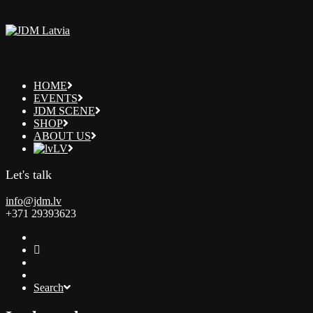
HOME
EVENTS
JDM SCENE
SHOP
ABOUT US
LV
Let's talk
info@jdm.lv
+371 29393623
Search