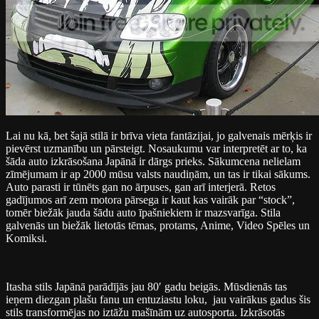
Lai nu kā, bet šajā stilā ir brīva vieta fantāzijai, jo galvenais mērķis ir
pievērst uzmanību un pārsteigt. Nosaukumu var interpretēt ar to, ka
šāda auto izkrāsošana Japānā ir dārgs prieks. Sākumcena nelielam
zīmējumam ir ap 2000 mūsu valsts naudiņām, un tas ir tikai sākums.
Auto parasti ir tūnēts gan no ārpuses, gan arī interjerā. Retos
gadījumos arī zem motora pārsega ir kaut kas vairāk par “stock”,
tomēr biežāk jauda šādu auto īpašniekiem ir mazsvarīga. Stila
galvenās un biežāk lietotās tēmas, protams, Anime, Video Spēles un
Komiksi.
Itasha stils Japānā parādījās jau 80′ gadu beigās. Mūsdienās tas
ieņem diezgan plašu fanu un entuziastu loku, jau vairākus gadus šis
stils transformējas no iztāžu mašīnām uz autosporta. Izkrāsotās