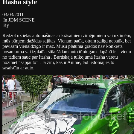
Itasha style
03/03/2011
|
In
JDM SCENE
|
By
Redzot uz ielas automašīnas ar krāsainiem zīmējumiem vai uzlīmēm,
mūs pārņem dažādas sajūtas. Vienam patīk, otram galīgi nepatīk, bet
pavisam vienaldzīgo ir maz. Mūsu platuma grādos nav konkrēta
nosaukuma vai izplatīta stila šādam auto tūningam. Japānā ir – vienu
no tādiem sauc par Itasha . Burtiskajā tulkojumā Itasha varētu
nozīmēt “sāpjauto” . Ja zini, kas ir Anime, tad iedomājies to
sasaistītu ar auto.