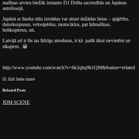
mašīnas arvien biežāk izmanto D1 Drifta sacensībās un Japānas
autošosejā.
Japānā ar Itasha stilu izrotātas var atrast dažādas lietas – apģērbu,
datorkorpusus, velosipēdus, motociklus, pat lidmašīnas,
helikopterus, utt.
Latvijā arī ir šis tas līdzīgs atrodams, it kā patīk tikai sievietēm un
sīkajiem. 😀
http://www.youtube.com/watch?v=6k2qbq9h1QM&feature=related
D1
Drift
Itasha
tuning
Related Posts
JDM SCENE