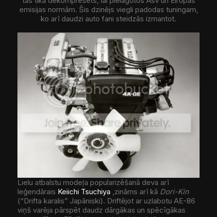
tas tika dekompresēts, lai pielāgotos Asv un Eiropas
emisijas normām. Šis dzinējs viegli padodas tuningam,
ko arī daudzi auto fani steidzās izmantot.
Lielu atbalstu modeļa popularizēšanā deva arī
leģendārais
Keiichi Tsuchiya
,zināms arī kā
Dori-Kin
(“Drifta karalis” Japāniski). Driftējot ar uzlabotu AE-86
viņš varēja pārspēt daudz dārgākas un spēcīgākas