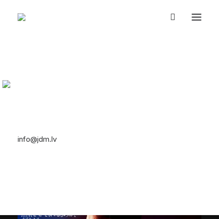
UZ SĀKUMU
EVENTS
JDM PASAULE
VEIKALS
Toyota AE86 Hachi-
PAR MUMS
EN
Roku
Let's talk
13/08/2012
|
In
JDM PASAULE
|
By
Edm eeet
info@jdm.lv
No 1983–1987 gadam tika ražota viena no
+371 29393623
leģendārākajām Japāņu automašīnām.
Toyota
Corolla (AE86).
Japānā šo auto dēvē par Hachi-Roku
(ハチロク) – tulkojumā (astoņ,seši).