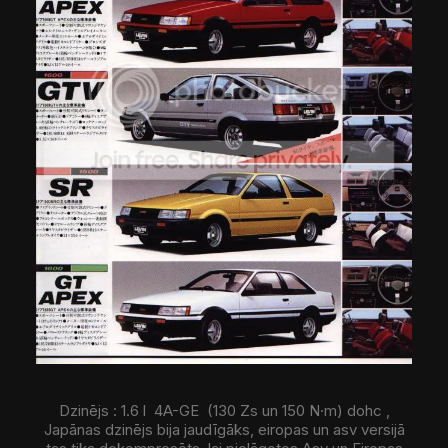
Dzinējs : 1.6 l 4A-GE (130 Zs un 150 N·m) dohc ,
Japānas dzinējs bija jaudīgāks, eiropas un asv versijā