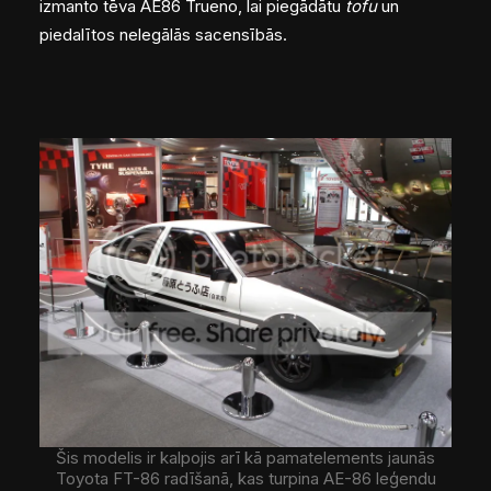
izmanto tēva AE86 Trueno, lai piegādātu
tofu
un
piedalītos nelegālās sacensībās.
Šis modelis ir kalpojis arī kā pamatelements jaunās
Toyota FT-86 radīšanā, kas turpina AE-86 leģendu