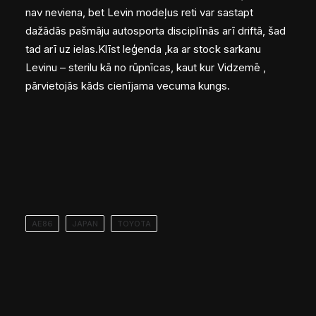
nav neviena, bet Levin modeļus reti var sastapt
dažādās pašmāju autosporta disciplīnās arī driftā, šad
tad arī uz ielas.Klīst leģenda ,ka ar stock sarkanu
Levinu – sterilu kā no rūpnīcas, kaut kur Vidzemē ,
pārvietojās kāds cienījama vecuma kungs.
AE86
JAPAN
TOYOTA