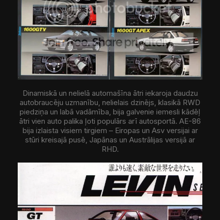
Dinamiskā un nelielā automašīna ātri iekaroja daudzu
autobraucēju uzmanību, nelielais dzinējs, klasikā RWD
piedziņa un labā vadāmība, bija galvenie iemesli kādēļ
ātri vien auto palika ļoti populārs arī autosportā. AE-86
bija izlaista visiem tirgiem – Eiropas un Asv versijai ar
stūri kreisajā pusē, Japānas un Austrālijas versijā ar
RHD.