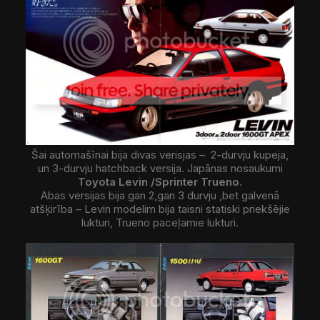
Šai automašīnai bija divas verisjas – 2-durvju kupeja,
un 3-durvju hatchback versija. Japānas nosaukumi
Toyota Levin
/Sprinter Trueno
.
Abas versijas bija gan 2,gan 3 durvju ,bet galvenā
atšķirība – Levin modelim bija taisni statiski priekšējie
lukturi, Trueno paceļamie lukturi.