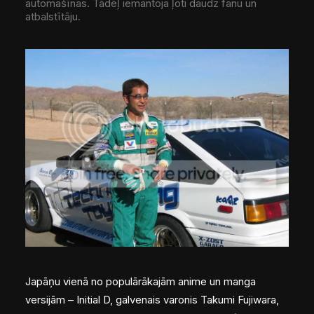
automašīnas. Tādēļ iemantoja ļoti daudz fanu un
atbalstītāju.
Japāņu vienā no populārākajām anime un manga
versijām –
Initial D
, galvenais varonis Takumi Fujiwara,