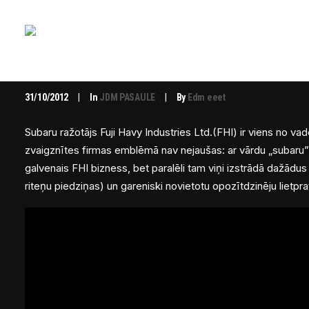
Subaru vēstures stunda
31/10/2012
|
In
JDM PASAULE
|
By
Edm eeet
Subaru ražotājs Fuji Havy Industries Ltd.(FHI) ir viens no v
zvaigznītes firmas emblēmā nav nejaušas: ar vārdu „subaru
galvenais FHI bizness, bet paralēli tam viņi izstrādā dažādu
riteņu piedziņas) un gareniski novietotu opozītdzinēju lietpra