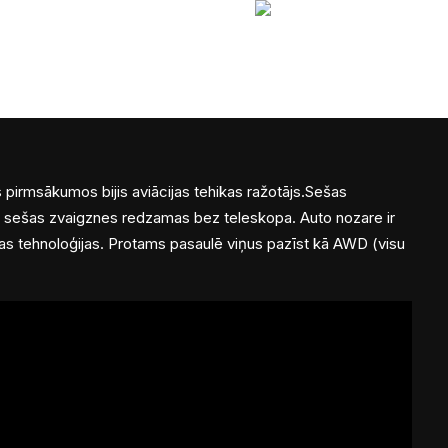
TS
JDM PASAULE
VEIKALS
PAR MUMS
EN
 pirmsākumos bijis aviācijas tehikas ražotājs.Sešas
ā sešas zvaigznes redzamas bez teleskopa. Auto nozare ir
ijas tehnoloģijas. Protams pasaulē viņus pazīst kā AWD (visu