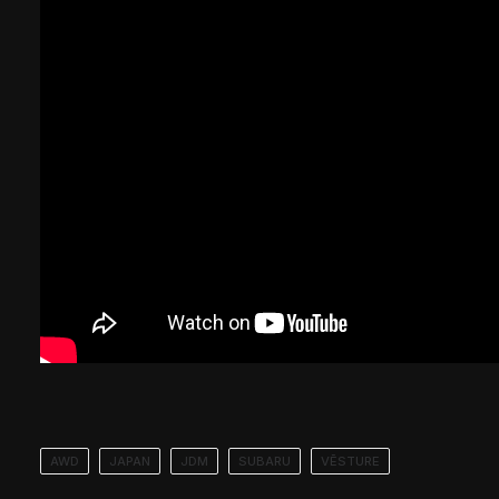
AWD
JAPAN
JDM
SUBARU
VĒSTURE