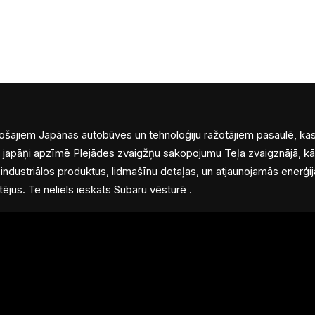
UZ SĀKUMU
EVEN
adošajiem Japānas autobūves un tehnoloģiju ražotājiem pasaulē, kas
” japāņi apzīmē Plejādes zvaigžņu sakopojumu Teļa zvaigznājā, k
s industriālos produktus, lidmašīnu detaļas, un atjaunojamās enerģ
tējus. Te neliels ieskats Subaru vēsturē .